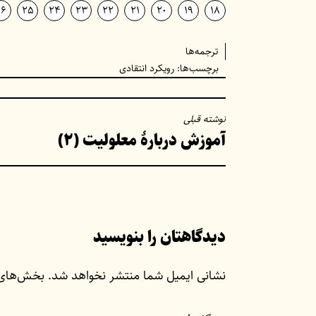
26
25
24
23
22
21
20
19
18
ترجمه‌ها
برچسب‌ها:
رویکرد انتقادی
راهبری
نوشته قبلی
آموزش دربارهٔ معلولیت (۲)
نوشته
دیدگاهتان را بنویسید
نشانی ایمیل شما منتشر نخواهد شد.
بخش‌های م