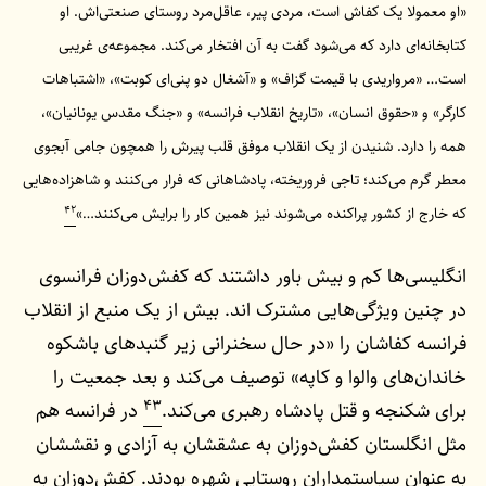
«او معمولا یک کفاش است، مردی پیر، عاقل‌مرد روستای صنعتی‌اش. او
کتابخانه‌ای دارد که می‌شود گفت به آن افتخار می‌کند. مجموعه‌ی غریبی
است… «مرواریدی با قیمت گزاف» و «آشغال دو پنی‌ای کوبت»، «اشتباهات
کارگر» و «حقوق انسان»، «تاریخ انقلاب فرانسه» و «جنگ مقدس یونانیان»،
همه را دارد. شنیدن از یک انقلاب موفق قلب پیرش را همچون جامی آبجوی
معطر گرم می‌کند؛ تاجی فروریخته، پادشاهانی که فرار می‌کنند و شاهزاده‌هایی
۴۲
که خارج از کشور پراکنده می‌شوند نیز همین کار را برایش می‌کنند…»
انگلیسی‌ها کم و بیش باور داشتند که کفش‌دوزان فرانسوی
در چنین ویژگی‌هایی مشترک اند. بیش از یک منبع از انقلاب
فرانسه کفاشان را «در حال سخنرانی زیر گنبدهای باشکوه
خاندان‌های والوا و کاپه» توصیف می‌کند و بعد جمعیت را
۴۳
برای شکنجه و قتل پادشاه رهبری می‌کند.
در فرانسه هم
مثل انگلستان کفش‌دوزان به عشقشان به آزادی و نقششان
به عنوان سیاستمداران روستایی شهره بودند. کفش‌دوزان به