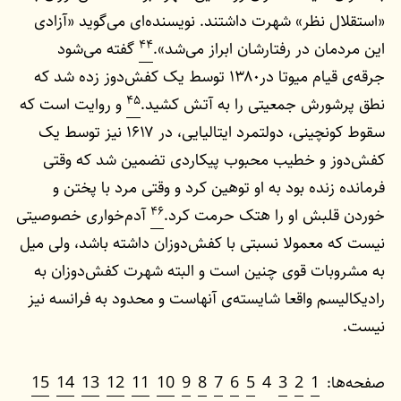
«استقلال نظر» شهرت داشتند. نویسنده‌ای می‌گوید «آزادی
۴۴
این مردمان در رفتارشان ابراز می‌شد».
گفته می‌شود
جرقه‌ی قیام میوتا در۱۳۸۰ توسط یک کفش‌دوز زده شد که
۴۵
نطق پرشورش جمعیتی را به آتش کشید.
و روایت است که
سقوط کونچینی، دولتمرد ایتالیایی، در ۱۶۱۷ نیز توسط یک
کفش‌دوز و خطیب محبوب پیکاردی تضمین شد که وقتی
فرمانده زنده بود به او توهین کرد و وقتی مرد با پختن و
۴۶
خوردن قلبش او را هتک حرمت کرد.
آدم‌خواری خصوصیتی
نیست که معمولا نسبتی با کفش‌دوزان داشته باشد، ولی میل
به مشروبات قوی چنین است و البته شهرت کفش‌دوزان به
رادیکالیسم واقعا شایسته‌ی آنهاست و محدود به فرانسه نیز
نیست.
صفحه‌ها:
1
2
3
4
5
6
7
8
9
10
11
12
13
14
15